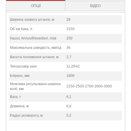
ОПЦІЇ
ВІДЕО
Ширина захвату штанги, м
28
Об`єм бака, л
3150
Насос AnnoviReverberi, л/хв
250
Максимальна швидкість, км/год
36
Висота положення штанги, м
2,7
Типорозмір шин
11,2R42
Кліренс, мм
1800
Можлива регульована ширина
2250-2500-2700-2800-3000
колії, мм
Вага, т
6,1
Довжина, м
6,8
Радіус розвороту, м
5,2