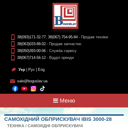
38(093)171-32-77
;
38(067) 754-95-84
- Продаж техніки
38(063)033-88-02
- Продаж запчастин
38(050)393-00-06
- Служба сервісу
38(067)714-56-12
- Відділ оренди
Укр
|
Рус
|
Eng
sale@boguslav.ua
Меню
САМОХІДНИЙ ОБПРИСКУВАЧ IBIS 3000-28
ТЕХНIКА
/
САМОХІДНI ОБПРИСКУВАЧI