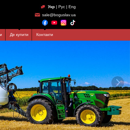
Укр
|
Рус
|
Eng
sale@boguslav.ua
и
Де купити
Контакти