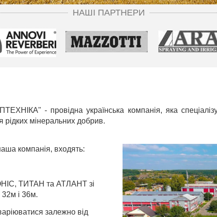
НАШІ ПАРТНЕРИ
НІКА" - провiдна українська компанiя, яка спецiалiзує
ня рiдких мiнеральних добрив.
 наша компанiя, входять:
НІС, ТИТАН та АТЛАНТ зi
 32м i 36м
.
варіюватися залежно від