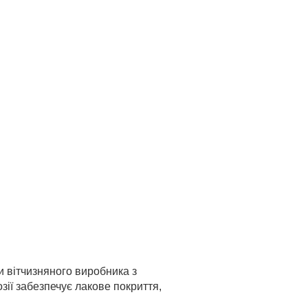
и вiтчизняного виробника з
зiї забезпечує лакове покриття,