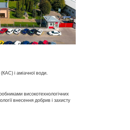
КАС) i амiачної води.
иробниками високотехнологiчних
логiї внесення добрив i захисту