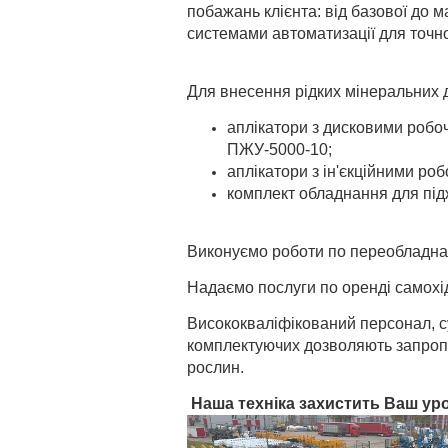
побажань клієнта: від базової до
системами автоматизації для точн
Для внесення рiдких мiнеральних 
аплікатори з дисковими робо
ПЖУ-5000-10;
аплікатори з ін'єкційними р
комплект обладнання для під
Виконуємо роботи по переобладнанн
Надаємо послуги по оренді самохід
Висококвалiфiкований персонал, с
комплектуючих дозволяють запропо
рослин.
Наша технiка за