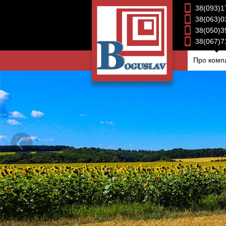
38(093)1
38(063)0
38(050)3
38(067)7
Про комп