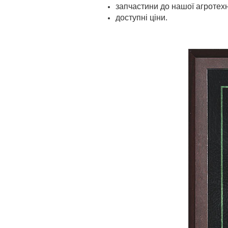
запчастини до нашої агротехнi
доступнi цiни.