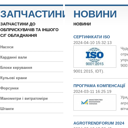
ЗАПЧАСТИНИ
НОВИНИ
ЗАПЧАСТИНИ ДО
НОВИНИ
ОБПРИСКУВАЧІВ ТА ІНШОГО
С/Г ОБЛАДНАННЯ
СЕРТИФІКАТИ ISO
2024-04-10 15:32:13
Насоси
Чуд
отр
Карданні вали
упр
900
Блоки керування
9001:2015, IDT).
Кульовi крани
ПРОГРАМА КОМПЕНСАЦІЇ
Форсунки
2024-03-11 16:25:19
Уря
Манометри і витратоміри
агр
віт
Штанги
AGROTRENDFORUM 2024