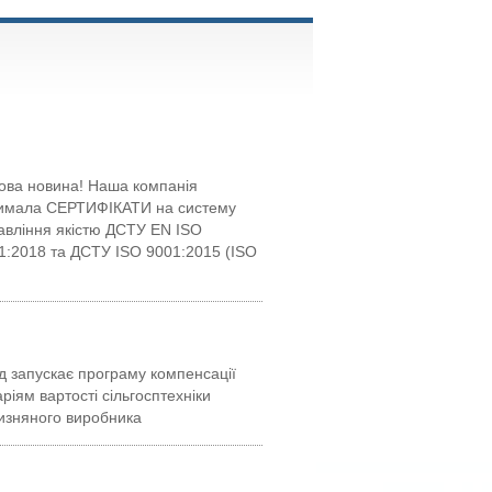
ова новина! Наша компанія
имала СЕРТИФІКАТИ на систему
авління якістю ДСТУ EN ISO
1:2018 та ДСТУ ISO 9001:2015 (ISO
д запускає програму компенсації
аріям вартості сільгосптехніки
чизняного виробника