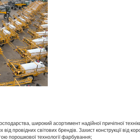
господарства, широкий асортимент надiйної причiпної технiк
вiд провiдних свiтових брендiв. Захист конструкцiї вiд коро
гою порошкової технологiї фарбування;