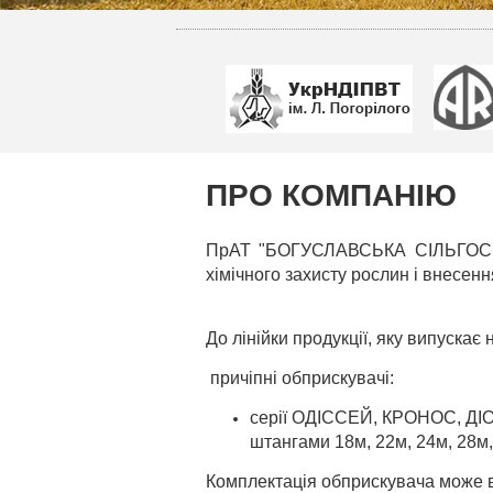
ПРО КОМПАНІЮ
ПрАТ "БОГУСЛАВСЬКА СІЛЬГОСПТЕХ
хiмiчного захисту рослин i внесен
До лiнiйки продукцiї, яку випускає
причiпнi обприскувачі:
серії ОДІССЕЙ, КРОНОС, ДІО
штангами 18м, 22м, 24м, 28м,
Комплектація обприскувача може 