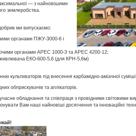
 максимальної — з найновішими
ого землеробства.
добрив ми випускаємо:
чими органами ПЖУ-3000-6 i
обочими органами АРЕС 1000-3 та АРЕС 4200-12;
живлювача ЕКО-600-5,6 (для КРН-5,6м)
ю культиваторiв пiд внесення карбамiдно-амiачної сумiшi (
них обприскувачів та аплікаторів.
учасне обладнання та спiвпраця з провiдними свiтовими в
нувати Вам нашi найновiшi досягнення та iнновацiйнi техно
хистить Ваш урожай!