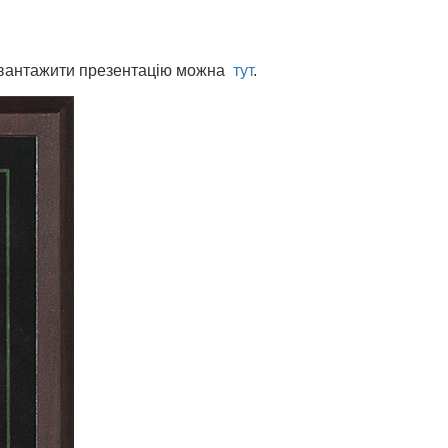
вантажити презентацiю можна
тут
.