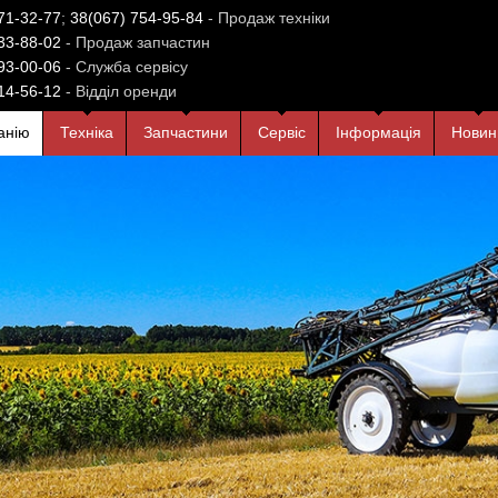
71-32-77
;
38(067) 754-95-84
- Продаж техніки
33-88-02
- Продаж запчастин
93-00-06
- Служба сервісу
14-56-12
- Відділ оренди
анiю
Технiка
Запчастини
Сервiс
Iнформацiя
Новин