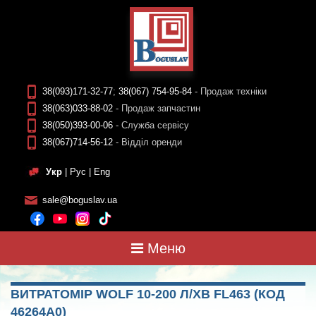
38(093)171-32-77
;
38(067) 754-95-84
- Продаж техніки
38(063)033-88-02
- Продаж запчастин
38(050)393-00-06
- Служба сервісу
38(067)714-56-12
- Відділ оренди
Укр
|
Рус
|
Eng
sale@boguslav.ua
Меню
ВИТРАТОМІР WOLF 10-200 Л/ХВ FL463 (КОД
46264А0)