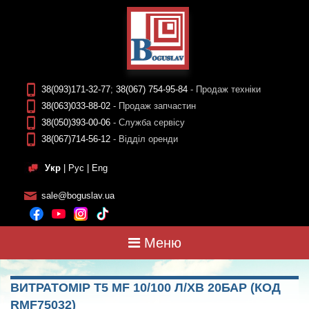
38(093)171-32-77
;
38(067) 754-95-84
- Продаж техніки
38(063)033-88-02
- Продаж запчастин
38(050)393-00-06
- Служба сервісу
38(067)714-56-12
- Відділ оренди
Укр
|
Рус
|
Eng
sale@boguslav.ua
Меню
ВИТРАТОМIР T5 MF 10/100 Л/ХВ 20БАР (КОД
RMF75032)