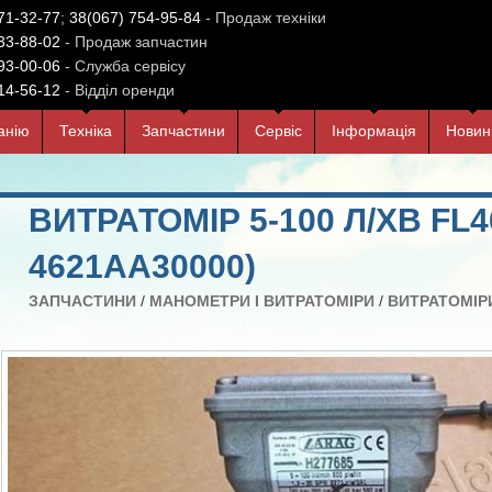
71-32-77
;
38(067) 754-95-84
- Продаж техніки
33-88-02
- Продаж запчастин
93-00-06
- Служба сервісу
14-56-12
- Відділ оренди
анiю
Технiка
Запчастини
Сервiс
Iнформацiя
Новин
ВИТРАТОМІР 5-100 Л/ХВ FL4
4621АА30000)
ЗАПЧАСТИНИ
/
МАНОМЕТРИ І ВИТРАТОМІРИ
/
ВИТРАТОМІР