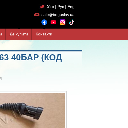
Укр
|
Рус
|
Eng
sale@boguslav.ua
и
Де купити
Контакти
63 40БАР (КОД
И