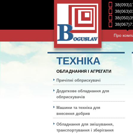
38(093)1
38(063)0
38(050)3
38(067)7
Про комп
ТЕХНIКА
ОБЛАДНАННЯ І АГРЕГАТИ
Причіпні обприскувачі
Додаткове обладнання для
обприскувачів
Машини та техніка для
внесення добрив
Обладнання для змішування,
транспортування і зберігання