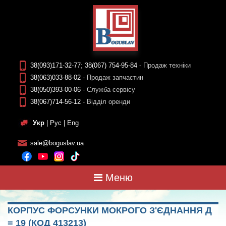
38(093)171-32-77
;
38(067) 754-95-84
- Продаж техніки
38(063)033-88-02
- Продаж запчастин
38(050)393-00-06
- Служба сервісу
38(067)714-56-12
- Відділ оренди
Укр
|
Рус
|
Eng
sale@boguslav.ua
Меню
КОРПУС ФОРСУНКИ МОКРОГО З'ЄДНАННЯ Д
= 19 (КОД 413213)