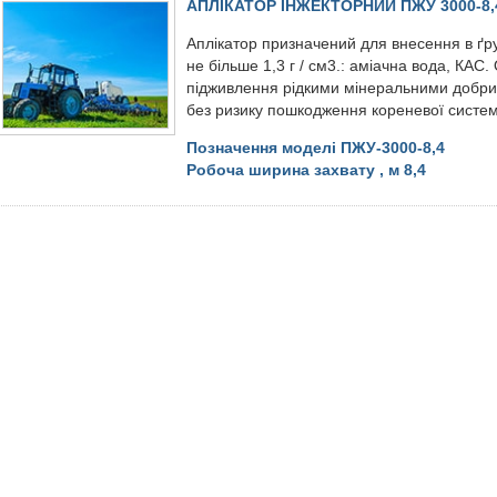
АПЛІКАТОР ІНЖЕКТОРНИЙ ПЖУ 3000-8,
Аплікатор призначений для внесення в ґр
не більше 1,3 г / см3.: аміачна вода, КАС
підживлення рідкими мінеральними добрив
без ризику пошкодження кореневої систе
Позначення моделі ПЖУ-3000-8,4
Робоча ширина захвату , м 8,4