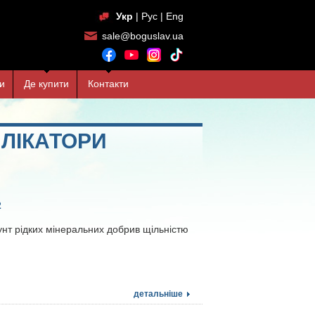
Укр
|
Рус
|
Eng
sale@boguslav.ua
и
Де купити
Контакти
АПЛІКАТОРИ
2
унт рідких мінеральних добрив щільністю
детальніше