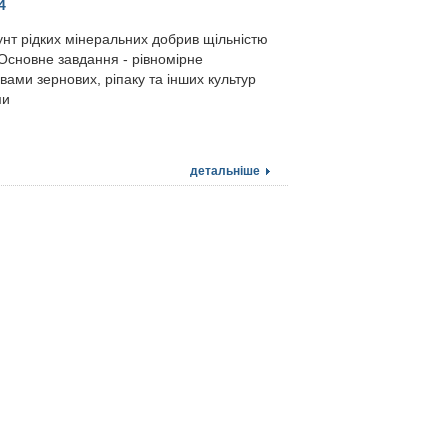
4
унт рідких мінеральних добрив щільністю
. Основне завдання - рівномірне
ами зернових, ріпаку та інших культур
ми
детальніше