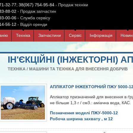
71-32-77
;
38(067) 754-95-84
- Продаж техніки
33-88-02
- Продаж запчастин
93-00-06
- Служба сервісу
14-56-12
- Відділ оренди
анiю
Технiка
Запчастини
Сервiс
Iнформацiя
Новин
ІН'ЄКЦІЙНІ (ІНЖЕКТОРНІ) 
ТЕХНIКА
/
МАШИНИ ТА ТЕХНІКА ДЛЯ ВНЕСЕННЯ ДОБРИВ
АПЛІКАТОР ІНЖЕКТОРНИЙ ПЖУ 5000-1
Аплікатор призначений для внесення в ґр
не більше 1,3 г / см3.: аміачна вода, КАС.
Позначення моделі ПЖУ-5000-12
Робоча ширина захвату , м 12