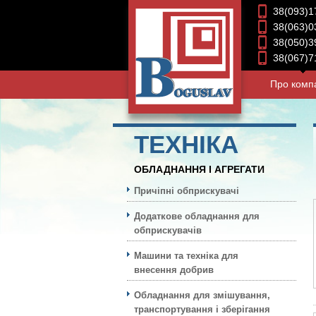
38(093)1
38(063)0
38(050)3
38(067)7
Про комп
ТЕХНIКА
ОБЛАДНАННЯ І АГРЕГАТИ
Причіпні обприскувачі
Додаткове обладнання для
обприскувачів
Машини та техніка для
внесення добрив
Обладнання для змішування,
транспортування і зберігання