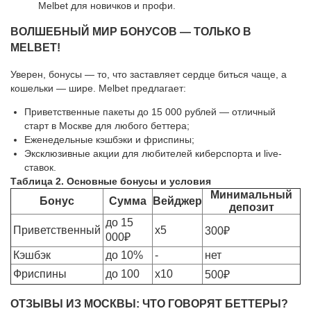
Melbet для новичков и профи.
ВОЛШЕБНЫЙ МИР БОНУСОВ — ТОЛЬКО В
MELBET!
Уверен, бонусы — то, что заставляет сердце биться чаще, а
кошельки — шире. Melbet предлагает:
Приветственные пакеты до 15 000 рублей — отличный
старт в Москве для любого беттера;
Еженедельные кэшбэки и фриспины;
Эксклюзивные акции для любителей киберспорта и live-
ставок.
Таблица 2. Основные бонусы и условия
Минимальный
Бонус
Сумма
Вейджер
депозит
до 15
Приветственный
x5
300₽
000₽
Кэшбэк
до 10%
-
нет
Фриспины
до 100
x10
500₽
ОТЗЫВЫ ИЗ МОСКВЫ: ЧТО ГОВОРЯТ БЕТТЕРЫ?