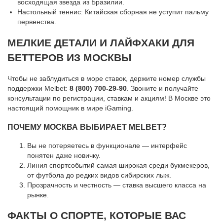
восходящая звезда из Бразилии.
Настольный теннис: Китайская сборная не уступит пальму
первенства.
МЕЛКИЕ ДЕТАЛИ И ЛАЙФХАКИ ДЛЯ
БЕТТЕРОВ ИЗ МОСКВЫ
Чтобы не заблудиться в море ставок, держите номер службы
поддержки Melbet:
8 (800) 700-29-90
. Звоните и получайте
консультации по регистрации, ставкам и акциям! В Москве это
настоящий помощник в мире iGaming.
ПОЧЕМУ МОСКВА ВЫБИРАЕТ MELBET?
Вы не потеряетесь в функционале — интерфейс
понятен даже новичку.
Линия спортсобытий самая широкая среди букмекеров,
от футбола до редких видов сибирских лыж.
Прозрачность и честность — ставка высшего класса на
рынке.
ФАКТЫ О СПОРТЕ, КОТОРЫЕ ВАС