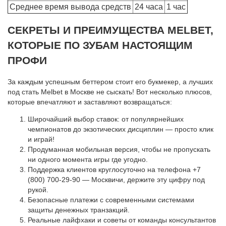
Среднее время вывода средств
24 часа
1 час
СЕКРЕТЫ И ПРЕИМУЩЕСТВА MELBET,
КОТОРЫЕ ПО ЗУБАМ НАСТОЯЩИМ
ПРОФИ
За каждым успешным беттером стоит его букмекер, а лучших
под стать Melbet в Москве не сыскать! Вот несколько плюсов,
которые впечатляют и заставляют возвращаться:
Широчайший выбор ставок: от популярнейших
чемпионатов до экзотических дисциплин — просто клик
и играй!
Продуманная мобильная версия, чтобы не пропускать
ни одного момента игры где угодно.
Поддержка клиентов круглосуточно на телефона +7
(800) 700-29-90 — Москвичи, держите эту цифру под
рукой.
Безопасные платежи с современными системами
защиты денежных транзакций.
Реальные лайфхаки и советы от команды консультантов