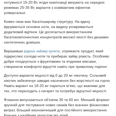
потужності 15-20 Вт, ягідні композиції виграють на середніх
режимах 25-35 Вт, варіанти з освіжаючим ефектом
універсальні.
Кожен смак має багатошарову структуру. На вдиху
відчувається основна нота, на видиху розкривається
додатковий відтінок. Це досягається використанням
багатокомпонентних концентратів високої якості без дешевих
синтетичних домішок.
Вирішивши
рідина чайзер купити
, отримаєте продукт, який
підкреслює солодкі ноти та прибирає зайву різкість. Особливо
добре поєднується з фруктовими та ягідними міксами,
створюючи комфортні відчуття навіть при тривалому парінні.
Доступні варіанти міцності від 0 до 20 мг нікотину. Сольовий
нікотин забезпечує швидке насичення без жорсткості на горло.
Навіть варіант на 18-20 мг париться м'яко, що важливо для
тих, хто переходить з сигарет та потребує відчутної міцності.
Флакони випускаються об'ємом 30 та 60 мл. Менший формат
зручний для тестування нових смаків без значних фінансових
витрат, більший економічніший для постійного використання.
Кришка з надійним захистом від дітей.