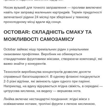
Носик вузький для точного заправлення — проливи виключені
навіть при заправці маленьких картриджів. Термін придатності
запечатаної рідини 24 місяці при зберіганні у темному
прохолодному місці вдали від сонця.
OCTOBAR: СКЛАДНІСТЬ СМАКУ ТА
МОЖЛИВОСТІ САМОЗАМІСУ
Octobar займає нішу преміальних рідин з унікальними
смаковими профілями. Виробник не обмежується
стандартними фруктовими міксами, створюючи композиції, які
важко знайти у конкурентів.
Технологія виробництва концентратів дозволяє досягти
справжньої багатошаровості. В одному флаконі поєднуються
2-3 різні відтінки, які змінюють один одного при парінні.
Наприклад, на вдиху відчувається ягідна свіжість, в середині —
цитрусова кислинка, на видиху — вершкова нота.
Лінійка включає нестандартні поєднання: ягідні мікси з
освіжаючими нотами, тропічні фрукти з легкою кислинкою,