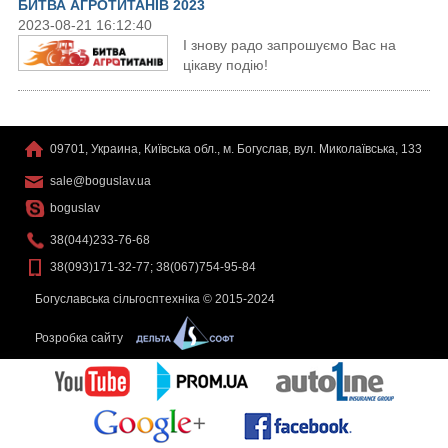
БИТВА АГРОТИТАНІВ 2023
2023-08-21 16:12:40
І знову радо запрошуємо Вас на
цікаву подію!
09701, Украина, Київська обл., м. Богуслав, вул. Миколаївська, 133
sale@boguslav.ua
boguslav
38(044)233-76-68
38(093)171-32-77; 38(067)754-95-84
Богуславська сільгосптехніка © 2015-2024
Розробка сайту