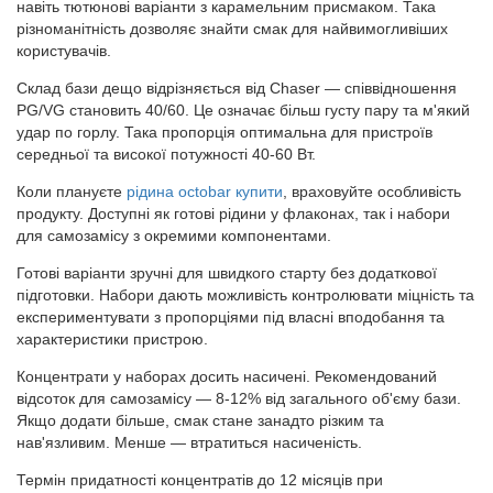
навіть тютюнові варіанти з карамельним присмаком. Така
різноманітність дозволяє знайти смак для найвимогливіших
користувачів.
Склад бази дещо відрізняється від Chaser — співвідношення
PG/VG становить 40/60. Це означає більш густу пару та м'який
удар по горлу. Така пропорція оптимальна для пристроїв
середньої та високої потужності 40-60 Вт.
Коли плануєте
рідина octobar купити
, враховуйте особливість
продукту. Доступні як готові рідини у флаконах, так і набори
для самозамісу з окремими компонентами.
Готові варіанти зручні для швидкого старту без додаткової
підготовки. Набори дають можливість контролювати міцність та
експериментувати з пропорціями під власні вподобання та
характеристики пристрою.
Концентрати у наборах досить насичені. Рекомендований
відсоток для самозамісу — 8-12% від загального об'єму бази.
Якщо додати більше, смак стане занадто різким та
нав'язливим. Менше — втратиться насиченість.
Термін придатності концентратів до 12 місяців при