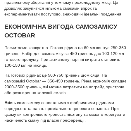
правильному зберіганні у темному прохолодному місці. Це
дозволяє закупитися кількома смаками впрок та
експериментувати поступово, знаходячи ідеальні поєднання.
ЕКОНОМІЧНА ВИГОДА САМОЗАМІСУ
OCTOBAR
Посчитаємо конкретно. Готова рідина на 60 мл коштує 250-350
гривень. Набір для самозамісу за 450 гривень дає 100-120 мл
готового продукту. При активному парінні витрата становить
100-150 мл на місяць.
На готових рідинах це 500-750 гривень щомісяця. На
самозамісі Octobar — 350-450 гривень. Річна економія складає
2000-3500 гривень, які можна витратити на апгрейд пристрою
або розширення колекції смаків.
Якість самозамесу сопоставима з фабричними рідинами
середнього та навіть преміального ценового сегмента. При
цьому ви контролюєте крепость нікотину та можете коригувати
насиченість смаку під власні преференції.