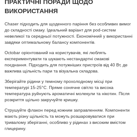
ПРАКТИЧНІ ПОРАДИ ЩОДО
ВИКОРИСТАННЯ
Chaser підходить для щоденного паріння без особливих вимог
до складності смаку. Ідеальний варіант для pod-систем
невеликої та середньої потужності. Економічний у використанні
завдяки оптимальному балансу компонентів.
Octobar орієнтований на користувачів, які люблять
експериментувати та шукають нестандартні смакові
поєднання. Підходить для потужніших пристроїв від 40 Вт, де
важлива щільність пари та візуальна складова.
Зберігайте рідини у темному прохолодному місці при
температурі 15-25°C. Пряме сонячне світло та висока
температура руйнують ароматичні молекули та нікотин. Після
розкриття щільно закручуйте кришку.
Струшуйте флакон перед кожним заправленням. Компоненти
мають різну щільність та можуть розшаровуватися при
тривалому зберіганні, особливо у рідинах з високим вмістом
глицерину.