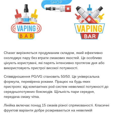
Chaser вирізняється продуманим складом, який ефективно
охолоджує пару без втрати смакових якостей. Це особливо
цінують користувачі, які парять інтенсивно протягом дня або
використовують пристрої високої потужності.
Співвідношення PG/VG становить 50/50. Це універсальна
формула, перевірена роками. Працює на будь-яких
пристроях: від компактних pod-систем невеликої потужності до
середньопотужних боксмодів. Щільність пари середня,
передача смаку чітка.
Лінійка включає понад 15 смаків різної спрямованості. Класичні
фруктові варіанти добре розкриваються на невеликій